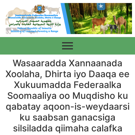
Wasaaradda Xannaanada
Xoolaha, Dhirta iyo Daaqa ee
Xukuumadda Federaalka
Soomaaliya oo Muqdisho ku
qabatay aqoon-is-weydaarsi
ku saabsan ganacsiga
silsiladda qiimaha calafka