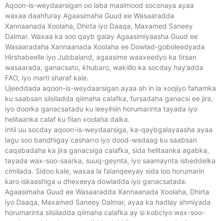
Aqoon-is-weydaarsigan oo laba maalmood soconaya ayaa
waxaa daahfuray Agaasimaha Guud ee Wasaaradda
Xannaanada Xoolaha, Dhirta iyo Daaqa, Maxamed Saneey
Dalmar. Waxaa ka soo qayb galay Agaasimiyaasha Guud ee
Wasaaradaha Xannaanada Xoolaha ee Dowlad-goboleedyada
Hirshabeelle iyo Jubbaland, agaasime waaxeedyo ka tirsan
wasaarada, ganacsato, khubaro, wakiillo ka socday hay’adda
FAO, iyo marti sharaf kale.
Ujeeddada aqoon-is-weydaarsigan ayaa ah in la xoojiyo fahamka
ku saabsan silsiladda qiimaha calafka, fursadaha ganacsi ee jira,
iyo doorka ganacsatadu ku leeyihiin horumarinta tayada iyo
helitaanka calaf ku filan xoolaha dalka.
Intii uu socday aqoon-is-weydaarsiga, ka-qaybgalayaasha ayaa
lagu soo bandhigay casharro iyo dood-wadaag ku saabsan
caqabadaha ka jira ganacsiga calafka, sida helitaanka agabka,
tayada wax-soo-saarka, suuq-geynta, iyo saamaynta isbeddelka
cimilada. Sidoo kale, waxaa la falanqeeyay sida loo horumarin
karo iskaashiga u dhexeeya dowladda iyo ganacsatada.
Agaasimaha Guud ee Wasaaradda Xannaanada Xoolaha, Dhirta
iyo Daaqa, Maxamed Saneey Dalmar, ayaa ka hadlay ahmiyada
horumarinta silsiladda qiimaha calafka ay si kobciyo wax-soo-