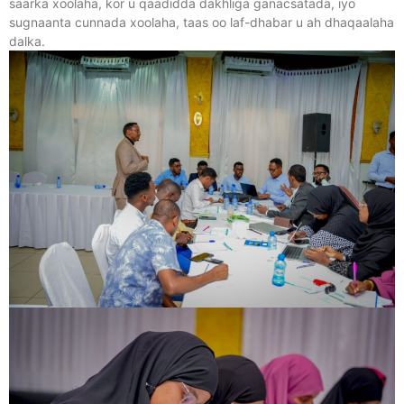
saarka xoolaha, kor u qaadidda dakhliga ganacsatada, iyo
sugnaanta cunnada xoolaha, taas oo laf-dhabar u ah dhaqaalaha
dalka.