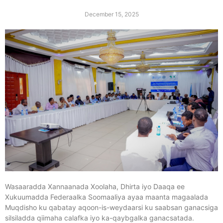
December 15, 2025
Wasaaradda Xannaanada Xoolaha, Dhirta iyo Daaqa ee
Xukuumadda Federaalka Soomaaliya ayaa maanta magaalada
Muqdisho ku qabatay aqoon-is-weydaarsi ku saabsan ganacsiga
silsiladda qiimaha calafka iyo ka-qaybgalka ganacsatada.