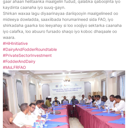
gaar ahaan helitaanka maalgelin fudud, qalabka qaboojinta iyo
kaydinta caanaha iyo suuq-gayn.
Shirkan waxaa lagu diyaarinayaa dariiqooyin maalgelineed oo
mideeya dowladda, saaxiibada horumarineed sida FAO, iyo
shirkadaha gaarka loo leeyahay si loo xoojiyo sektarka caanaha
iyo calafka, loo abuuro fursado shaqo iyo koboc dhaqaale oo
waara.
#HiHInitiative
#DairyAndFodderRoundtable
#PrivateSectorInvestment
#FodderAndDairy
#MoLFRFAO