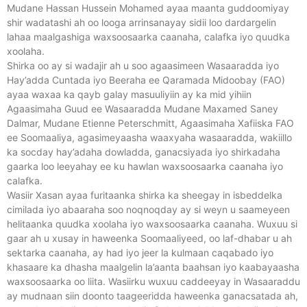
Mudane
Hassan Hussein Mohamed
ayaa maanta guddoomiyay
shir wadatashi ah oo looga arrinsanayay sidii loo dardargelin
lahaa maalgashiga waxsoosaarka caanaha, calafka iyo quudka
xoolaha.
Shirka oo ay si wadajir ah u soo agaasimeen Wasaaradda iyo
Hay’adda Cuntada iyo Beeraha ee Qaramada Midoobay (FAO)
ayaa waxaa ka qayb galay masuuliyiin ay ka mid yihiin
Agaasimaha Guud ee Wasaaradda Mudane Maxamed Saney
Dalmar, Mudane Etienne Peterschmitt, Agaasimaha Xafiiska FAO
ee Soomaaliya, agasimeyaasha waaxyaha wasaaradda, wakiillo
ka socday hay’adaha dowladda, ganacsiyada iyo shirkadaha
gaarka loo leeyahay ee ku hawlan waxsoosaarka caanaha iyo
calafka.
Wasiir Xasan ayaa furitaanka shirka ka sheegay in isbeddelka
cimilada iyo abaaraha soo noqnoqday ay si weyn u saameyeen
helitaanka quudka xoolaha iyo waxsoosaarka caanaha. Wuxuu si
gaar ah u xusay in haweenka Soomaaliyeed, oo laf-dhabar u ah
sektarka caanaha, ay had iyo jeer la kulmaan caqabado iyo
khasaare ka dhasha maalgelin la’aanta baahsan iyo kaabayaasha
waxsoosaarka oo liita. Wasiirku wuxuu caddeeyay in Wasaaraddu
ay mudnaan siin doonto taageeridda haweenka ganacsatada ah,