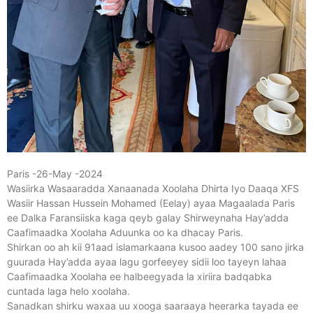
Paris -26-May -2024
Wasiirka Wasaaradda Xanaanada Xoolaha Dhirta Iyo Daaqa XFS
Wasiir Hassan Hussein Mohamed (Eelay) ayaa Magaalada Paris
ee Dalka Faransiiska kaga qeyb galay Shirweynaha Hay’adda
Caafimaadka Xoolaha Aduunka oo ka dhacay Paris.
Shirkan oo ah kii 91aad islamarkaana kusoo aadey 100 sano jirka
guurada Hay’adda ayaa lagu gorfeeyey sidii loo tayeyn lahaa
Caafimaadka Xoolaha ee halbeegyada la xiriira badqabka
cuntada laga helo xoolaha.
Sanadkan shirku waxaa uu xooga saaraaya heerarka tayada ee