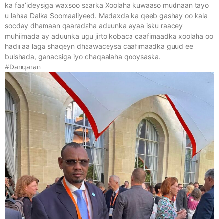
ka faa’ideysiga waxsoo saarka Xoolaha kuwaaso mudnaan tayo
u lahaa Dalka Soomaaliyeed. Madaxda ka qeeb gashay oo kala
socday dhamaan qaaradaha aduunka ayaa isku raacey
muhiimada ay aduunka ugu jirto kobaca caafimaadka xoolaha oo
hadii aa laga shaqeyn dhaawaceysa caafimaadka guud ee
bulshada, ganacsiga iyo dhaqaalaha qooysaska.
#Danqaran