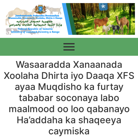
Wasaaradda Xanaanada
Xoolaha Dhirta iyo Daaqa XFS
ayaa Muqdisho ka furtay
tababar soconaya labo
maalmood oo loo qabanayo
Ha’addaha ka shaqeeya
caymiska