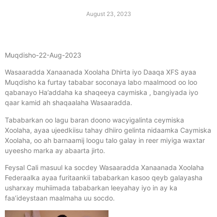
August 23, 2023
Muqdisho-22-Aug-2023
Wasaaradda Xanaanada Xoolaha Dhirta iyo Daaqa XFS ayaa
Muqdisho ka furtay tababar soconaya labo maalmood oo loo
qabanayo Ha’addaha ka shaqeeya caymiska , bangiyada iyo
qaar kamid ah shaqaalaha Wasaaradda.
Tababarkan oo lagu baran doono wacyigalinta ceymiska
Xoolaha, ayaa ujeedkiisu tahay dhiiro gelinta nidaamka Caymiska
Xoolaha, oo ah barnaamij loogu talo galay in reer miyiga waxtar
uyeesho marka ay abaarta jirto.
Feysal Cali masuul ka socdey Wasaaradda Xanaanada Xoolaha
Federaalka ayaa furitaankii tababarkan kasoo qeyb galayasha
usharxay muhiimada tababarkan leeyahay iyo in ay ka
faa’ideystaan maalmaha uu socdo.