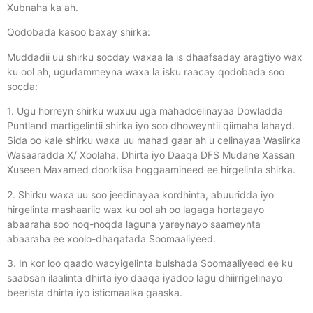
Xubnaha ka ah.
Qodobada kasoo baxay shirka:
Muddadii uu shirku socday waxaa la is dhaafsaday aragtiyo wax
ku ool ah, ugudammeyna waxa la isku raacay qodobada soo
socda:
1. Ugu horreyn shirku wuxuu uga mahadcelinayaa Dowladda
Puntland martigelintii shirka iyo soo dhoweyntii qiimaha lahayd.
Sida oo kale shirku waxa uu mahad gaar ah u celinayaa Wasiirka
Wasaaradda X/ Xoolaha, Dhirta iyo Daaqa DFS Mudane Xassan
Xuseen Maxamed doorkiisa hoggaamineed ee hirgelinta shirka.
2. Shirku waxa uu soo jeedinayaa kordhinta, abuuridda iyo
hirgelinta mashaariic wax ku ool ah oo lagaga hortagayo
abaaraha soo noq-noqda laguna yareynayo saameynta
abaaraha ee xoolo-dhaqatada Soomaaliyeed.
3. In kor loo qaado wacyigelinta bulshada Soomaaliyeed ee ku
saabsan ilaalinta dhirta iyo daaqa iyadoo lagu dhiirrigelinayo
beerista dhirta iyo isticmaalka gaaska.