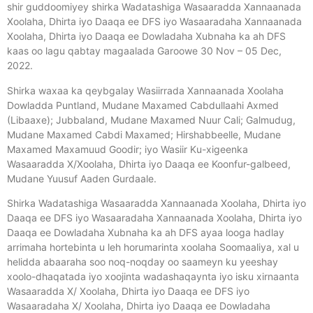
shir guddoomiyey shirka Wadatashiga Wasaaradda Xannaanada
Xoolaha, Dhirta iyo Daaqa ee DFS iyo Wasaaradaha Xannaanada
Xoolaha, Dhirta iyo Daaqa ee Dowladaha Xubnaha ka ah DFS
kaas oo lagu qabtay magaalada Garoowe 30 Nov – 05 Dec,
2022.
Shirka waxaa ka qeybgalay Wasiirrada Xannaanada Xoolaha
Dowladda Puntland, Mudane Maxamed Cabdullaahi Axmed
(Libaaxe); Jubbaland, Mudane Maxamed Nuur Cali; Galmudug,
Mudane Maxamed Cabdi Maxamed; Hirshabbeelle, Mudane
Maxamed Maxamuud Goodir; iyo Wasiir Ku-xigeenka
Wasaaradda X/Xoolaha, Dhirta iyo Daaqa ee Koonfur-galbeed,
Mudane Yuusuf Aaden Gurdaale.
Shirka Wadatashiga Wasaaradda Xannaanada Xoolaha, Dhirta iyo
Daaqa ee DFS iyo Wasaaradaha Xannaanada Xoolaha, Dhirta iyo
Daaqa ee Dowladaha Xubnaha ka ah DFS ayaa looga hadlay
arrimaha hortebinta u leh horumarinta xoolaha Soomaaliya, xal u
helidda abaaraha soo noq-noqday oo saameyn ku yeeshay
xoolo-dhaqatada iyo xoojinta wadashaqaynta iyo isku xirnaanta
Wasaaradda X/ Xoolaha, Dhirta iyo Daaqa ee DFS iyo
Wasaaradaha X/ Xoolaha, Dhirta iyo Daaqa ee Dowladaha