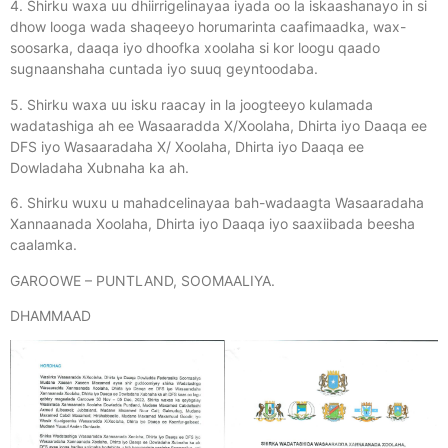
4. Shirku waxa uu dhiirrigelinayaa iyada oo la iskaashanayo in si
dhow looga wada shaqeeyo horumarinta caafimaadka, wax-
soosarka, daaqa iyo dhoofka xoolaha si kor loogu qaado
sugnaanshaha cuntada iyo suuq geyntoodaba.
5. Shirku waxa uu isku raacay in la joogteeyo kulamada
wadatashiga ah ee Wasaaradda X/Xoolaha, Dhirta iyo Daaqa ee
DFS iyo Wasaaradaha X/ Xoolaha, Dhirta iyo Daaqa ee
Dowladaha Xubnaha ka ah.
6. Shirku wuxu u mahadcelinayaa bah-wadaagta Wasaaradaha
Xannaanada Xoolaha, Dhirta iyo Daaqa iyo saaxiibada beesha
caalamka.
GAROOWE – PUNTLAND, SOOMAALIYA.
DHAMMAAD