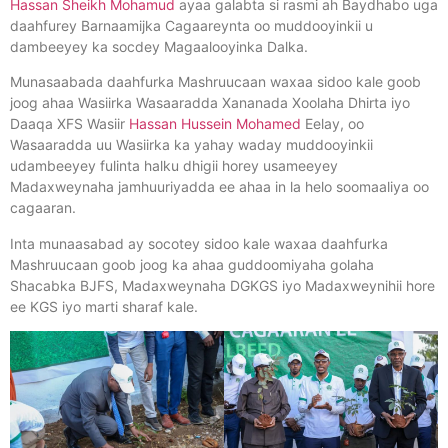
Hassan Sheikh Mohamud
ayaa galabta si rasmi ah Baydhabo uga
daahfurey Barnaamijka Cagaareynta oo muddooyinkii u
dambeeyey ka socdey Magaalooyinka Dalka.
Munasaabada daahfurka Mashruucaan waxaa sidoo kale goob
joog ahaa Wasiirka Wasaaradda Xananada Xoolaha Dhirta iyo
Daaqa XFS Wasiir
Hassan Hussein Mohamed
Eelay, oo
Wasaaradda uu Wasiirka ka yahay waday
muddooyinkii
udambeeyey fulinta halku dhigii horey usameeyey
Madaxweynaha jamhuuriyadda ee ahaa in la helo soomaaliya oo
cagaaran.
Inta munaasabad ay socotey sidoo kale waxaa daahfurka
Mashruucaan goob joog ka ahaa guddoomiyaha golaha
Shacabka BJFS, Madaxweynaha DGKGS iyo Madaxweynihii hore
ee KGS iyo marti sharaf kale.