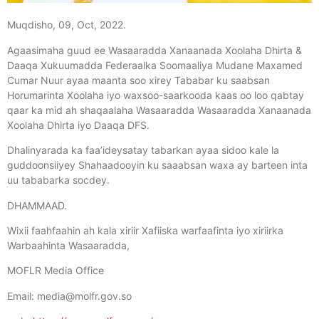
Muqdisho, 09, Oct, 2022.
Agaasimaha guud ee Wasaaradda Xanaanada Xoolaha Dhirta &
Daaqa Xukuumadda Federaalka Soomaaliya Mudane Maxamed
Cumar Nuur ayaa maanta soo xirey Tababar ku saabsan
Horumarinta Xoolaha iyo waxsoo-saarkooda kaas oo loo qabtay
qaar ka mid ah shaqaalaha Wasaaradda Wasaaradda Xanaanada
Xoolaha Dhirta iyo Daaqa DFS.
Dhalinyarada ka faa’ideysatay tabarkan ayaa sidoo kale la
guddoonsiiyey Shahaadooyin ku saaabsan waxa ay barteen inta
uu tababarka socdey.
DHAMMAAD.
Wixii faahfaahin ah kala xiriir Xafiiska warfaafinta iyo xiriirka
Warbaahinta Wasaaradda,
MOFLR Media Office
Email:
media@molfr.gov.so