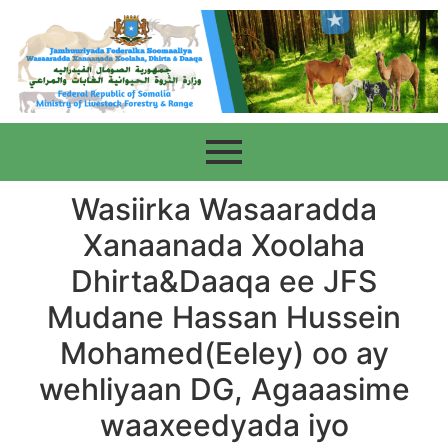
Wasiirka Wasaaradda
Xanaanada Xoolaha
Dhirta&Daaqa ee JFS
Mudane Hassan Hussein
Mohamed(Eeley) oo ay
wehliyaan DG, Agaaasime
waaxeedyada iyo