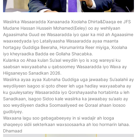
Wasiirka Wasaaradda Xanaanada Xoolaha Dhirta&Daaqa ee JFS
Mudane
Hassan Hussein Mohamed
(Eeley) oo ay wehliyaan
Agaasimaha Guud ee Wasaaradda iyo qaar ka mid ah Agaaasime
waaxeedyada iyo Lataliyaasha Wasaaradda ayaa maanta
hortagay Guddiga Beeraha, Horumarinta Reer miyiga, Xoolaha
iyo kheyraadka Badda ee Gollaha Shacabka.
Kulanka oo Ahaa kulan Su’aal weydiin iyo is xog wareysi ku
saabsan waxyaabaha u qabsoomey Wasaaradda iyo Waxa ay
Hiigsaneyso Sanadkan 2026.
Wasiirka ayaa ayaa Xubnaha Guddiga uga jawaabay Su’aalahii ay
weydiiyeen isagoo si qoto dheer leh uga hadlay waxyaabaha ay
ku guuleysatey Wasaaradda iyo Qorshayaasha hortabinta u leh
Sanadkaan, isagoo Sidoo kale wasiirka ka jawaabay su’aalo ay
soo weydiiyeen dadka Soomaaliyeed ee Qoraal ahaan loosoo
gudbiyey.
Waxaana lagu soo gebagabeeyey in si wadajir ah looga
shaqeeyo sidii sekterkaan waxsoosaarka ah loo hormarin lahaa.
Dhamaad