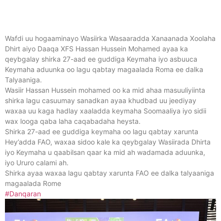
Wafdi uu hogaaminayo Wasiirka Wasaaradda Xanaanada Xoolaha
Dhirt aiyo Daaqa XFS
Hassan Hussein Mohamed
ayaa ka
qeybgalay shirka 27-aad ee guddiga Keymaha iyo asbuuca
Keymaha aduunka oo lagu qabtay magaalada Roma ee dalka
Talyaaniga.
Wasiir Hassan Hussein mohamed oo ka mid ahaa masuuliyiinta
shirka lagu casuumay sanadkan ayaa khudbad uu jeediyay
waxaa uu kaga hadlay xaaladda keymaha Soomaaliya iyo sidii
wax looga qaba laha caqabadaha heysta.
Shirka 27-aad ee guddiga keymaha oo lagu qabtay xarunta
Hey’adda FAO, waxaa sidoo kale ka qeybgalay Wasiirada Dhirta
iyo Keymaha u qaabilsan qaar ka mid ah wadamada aduunka,
iyo Ururo calami ah.
Shirka ayaa waxaa lagu qabtay xarunta FAO ee dalka talyaaniga
magaalada Rome
#Danqaran