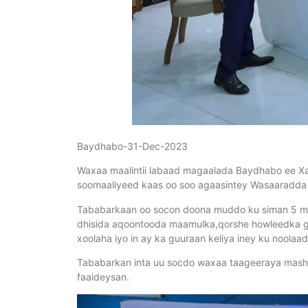
Baydhabo-31-Dec-2023
Waxaa maalintii labaad magaalada Baydhabo ee X
soomaaliyeed kaas oo soo agaasintey Wasaaradda 
Tababarkaan oo socon doona muddo ku siman 5 maa
dhisida aqoontooda maamulka,qorshe howleedka ga
xoolaha iyo in ay ka guuraan keliya iney ku nool
Tababarkan inta uu socdo waxaa taageeraya mashru
faaideysan.