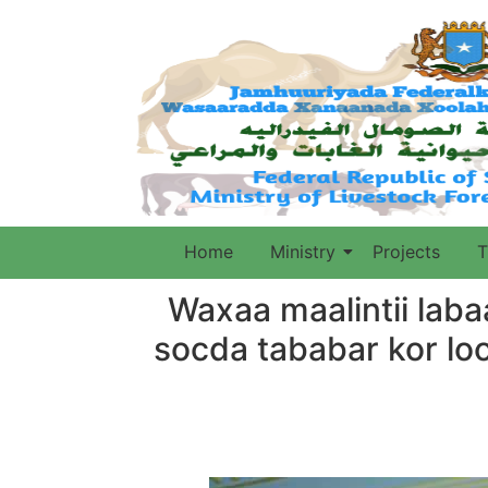
Home
Ministry
Projects
T
Waxaa maalintii la
socda tababar kor lo