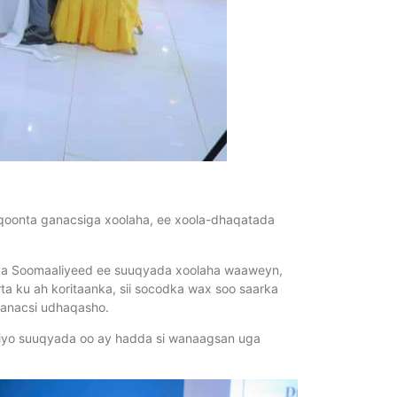
qoonta ganacsiga xoolaha, ee xoola-dhaqatada
ada Soomaaliyeed ee suuqyada xoolaha waaweyn,
 ku ah koritaanka, sii socodka wax soo saarka
ganacsi udhaqasho.
liyo suuqyada oo ay hadda si wanaagsan uga