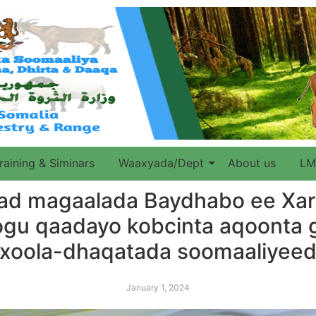
raining & Siminars
Waaxyada/Dept
About us
LM
baad magaalada Baydhabo ee X
ogu qaadayo kobcinta aqoonta 
xoola-dhaqatada soomaaliyee
January 1, 2024