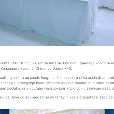
arunta KMG DGKGS ka socda tababar kor loogu qaadayo kobcinta a
Xanaanada Xoolaha, Dhirta iyo Daaqa XFS.
lin ayaa inta uu socdo looga hadli doonaa ku xirka xoola dhaqat
nacsiga, adeegsiga maal-gelinada waxsoo-saarka, cudurada qatarta
aadaan xoolaha, una guuraan waxsoo-saar xoolo oo ku saleysan qaab 
uca Drive oo ay ujeedadiisa ay tahay in xoola dhaqatada lasoo ge