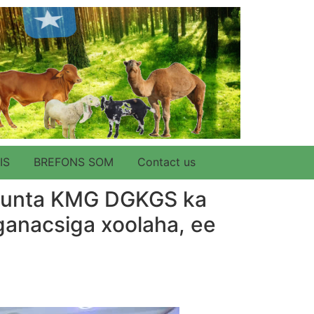
IS
BREFONS SOM
Contact us
arunta KMG DGKGS ka
ganacsiga xoolaha, ee
d